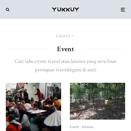
Latest
Event
Cari tahu event travel atau lainnya yang seru buat
persiapan travelingmu di sini!
Event
Review