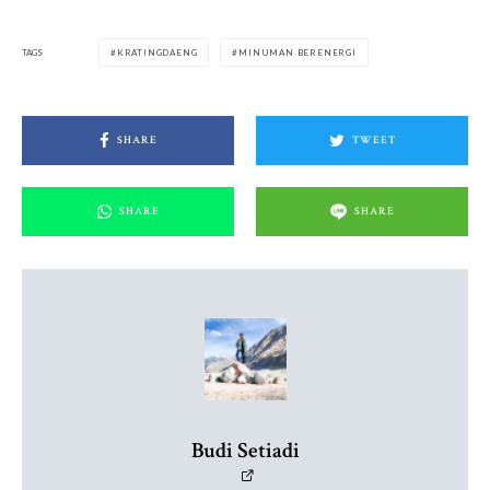
TAGS
KRATINGDAENG
MINUMAN BERENERGI
SHARE
TWEET
SHARE
SHARE
Budi Setiadi