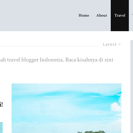
Home
About
Travel
Latest
sah travel blogger Indonesia. Baca kisahnya di sini
!