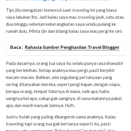
Tips jitu mengatasi
homesick
saat
traveling
ini yang biasa
saya lakukan lho. Jadi kalau saya mau
traveling
jauh, satu atau
dua minggu sebelum keberangkatan saya selalu pulang ke
rumah dulu. Minta ijin dan bilang kalau saya mau pergi ke sini.
Baca :
Rahasia Sumber Penghasilan Travel Blogger
Pada dasarnya, orang tua saya itu selalu punya rasa khawatir
yang berlebihan. Setiap anaknya mau pergi, pasti berpikir
macam-macam. Bahkan, ada segudang pertanyaan yang
sering ditanyakan mereka, seperi pergi kapan, dengan siapa,
berapa orang, tempat tidurnya di mana, naik apa, habis
uangnya berapa, cukup gak uangnya, di sana makannya pakai
apa, dan masih banyak lainnya. Huft..
Justru itulah yang paling dikangenin sama anaknya. Kalau
traveling tapi orang tua gak bertanya seperti itu, pasti
merasa ada yang kurang. Bukan berarti “anak manja” atau