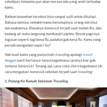
sekalipun, temanmu pun akan merasa ada yang aneh terhadap
kamu.
Bahkan keanehan tersebut bisa sangat sulit untuk ditutupi.
Bahasa lainnya, semakin kamu menutupinya, orang lain bisa
merasakannya. Biasanya
homesick
terjadi saat malam lho, dan
kadang air mata langsung membanjiri pipimu. Besok pagi nya
ingusan seperti lagi kena flu, padahal gak kena flu. Kamu yang
pernah mengalami seperi itu?
Nah buat kamu yang punya hobi
traveling
apalagi
travel
blogger
pasti bertanya-tanya bagaimana caranya biar gak
terkena
homesick
? Tenang aja, saoa coba
share
bagaimana sih
cara mengatasi
homesick
sebelum terjadi saat
traveling
:
1. Pulang Ke Rumah Sebelum
Traveling