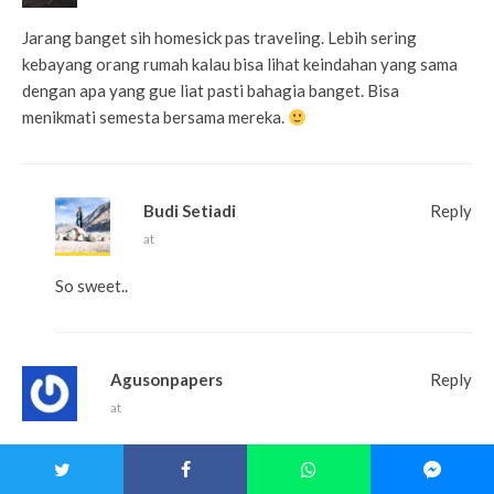
Jarang banget sih homesick pas traveling. Lebih sering
kebayang orang rumah kalau bisa lihat keindahan yang sama
dengan apa yang gue liat pasti bahagia banget. Bisa
menikmati semesta bersama mereka.
Budi Setiadi
Reply
at
So sweet..
Agusonpapers
Reply
at
hehehe keseringannya bukan homesick sih, malah banyaknya
Officesick…hadeeuuh, apa lagi kalau dah klien nelpon…