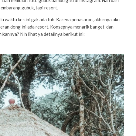
na? Dan nemulah foto gubuk bambu gitu di Instagram. Nah dari
n sembarang gubuk, tapi resort.
u waktu ke sini gak ada tuh. Karena penasaran, akhirnya aku
neran dong ini ada resort. Konsepnya menarik banget, dan
ikannya? Nih lihat ya detailnya berikut ini: