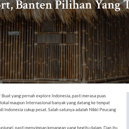
rt, Banten Pilihan Yang 
 Buat yang pernah explore Indonesia, pasti merasa puas
 lokal maupun Internasional banyak yang datang ke tempat
 di Indonesia cukup pesat. Salah satunya adalah Nikki Peucang
unjungi, pasti menyimpan kenangan yang begitu dalam. Dan itu