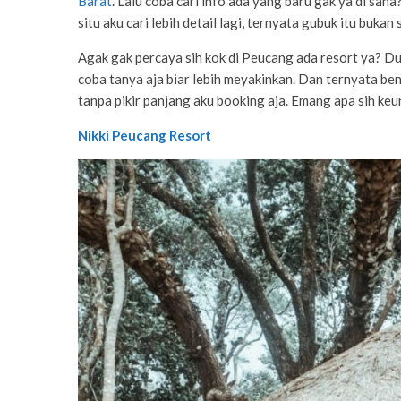
Barat
. Lalu coba cari info ada yang baru gak ya di sa
situ aku cari lebih detail lagi, ternyata gubuk itu buka
Agak gak percaya sih kok di Peucang ada resort ya? Dul
coba tanya aja biar lebih meyakinkan. Dan ternyata be
tanpa pikir panjang aku booking aja. Emang apa sih keun
Nikki Peucang Resort