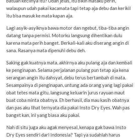
batuan kecilnya itu? Udah jelas, itu bikin mataku perih,
walaupun udah pakai kacamata tapi tetap aja debu dan kerikil
itu bisa masuk ke mata kapan aja.
Lagi asyik-asyiknya bawa motor dan ngebut, tiba-tiba angin
datang tanpa permisi. Motorku langsung dihentikan dulu
karena mata perih banget. Berkali-kali aku diserang angin di
sana. Rasanya mata dipenuhi debu deh.
Saking gak kuatnya mata, akhirnya aku pulang aja dan kembali
ke penginapan. Selama perjalanan pulang pun tetap aja kena
serangan angin itu dahsyat, debu terus bertambah di mata.
Sesampainya di penginapan, untung ada orang yang lagi pakai
obat tetes mata gitu, langsung keluarin jurus rayuan maut
buat coba minta obatnya. Eh berhasil, dia mau kasih obatnya
dan pas aku lihat ternyata dia pakai Insto Dry Eyes. Wah pas
banget kan, ini yang biasa aku pakai.
Nah di situ juga aku agak menyesal, kenapa gak bawa Insto
Dry Eyes sendiri dari Indonesia? Tapi ya sudahlah harus