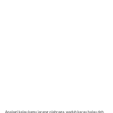
Apalagi kalau kamu jarang olahraga, waduh kacau balau deh.