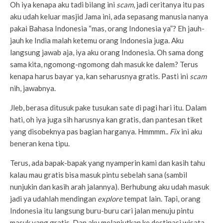
Oh iya kenapa aku tadi bilang ini
scam
, jadi ceritanya itu pas
aku udah keluar masjid Jama ini, ada sepasang manusia nanya
pakai Bahasa Indonesia “mas, orang Indonesia ya”? Eh jauh-
jauh ke India malah ketemu orang Indonesia juga. Aku
langsung jawab aja, iya aku orang Indonesia. Oh sama dong
sama kita, ngomong-ngomong dah masuk ke dalem? Terus
kenapa harus bayar ya, kan seharusnya gratis. Pasti ini
scam
nih, jawabnya.
Jleb, berasa ditusuk pake tusukan sate di pagi hari itu. Dalam
hati, oh iya juga sih harusnya kan gratis, dan pantesan tiket
yang disobeknya pas bagian harganya. Hmmmm..
Fix
ini aku
beneran kena tipu.
Terus, ada bapak-bapak yang nyamperin kami dan kasih tahu
kalau mau gratis bisa masuk pintu sebelah sana (sambil
nunjukin dan kasih arah jalannya). Berhubung aku udah masuk
jadi ya udahlah mendingan
explore
tempat lain. Tapi, orang
Indonesia itu langsung buru-buru cari jalan menuju pintu
masuk yang gratis. Dan aku melanjutkan ke destinasi wisata