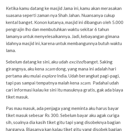
Ketika kamu datang ke masjid Jama ini, kamu akan merasakan
suasana seperti zaman nya Shah Jahan. Nuansanya cukup
kental banget. Konon katanya, masjid ini dibangun oleh 5.000
pengrajin lho dan membutuhkan waktu sekitar 6 tahun
lamanya untuk menyelesaikannya. Jadi, kebayangan gimana
idahnya masjid ini, karena untuk membangunnya butuh waktu
lama.
Sebelum datang ke sini, aku udah
excited
banget. Saking
girangnya, aku kena
scam
dong, yang mana ini adalah hari
pertama aku mulai
explore
India. Udah berangkat pagi-pagi,
tapi pas sampai tempatnya malah kena
scam
. Padahal udah
cari informasi kalau ke sini itu masuknya gratis, gak ada biaya
tiket masuk.
Pas mau masuk, ada penjaga yang meminta aku harus bayar
tiket masuk sebesar Rs 300. Sebelum bayar aku agak curiga
sih, soalnya dia kasih tiket gitu tapi yang disobeknya bagian
harganya. Biasanya kan kalau tiket gitu yang disobek bagian