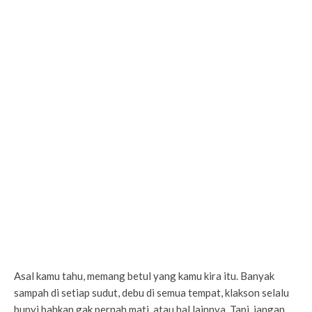
Asal kamu tahu, memang betul yang kamu kira itu. Banyak
sampah di setiap sudut, debu di semua tempat, klakson selalu
bunyi bahkan gak pernah mati, atau hal lainnya. Tapi, jangan