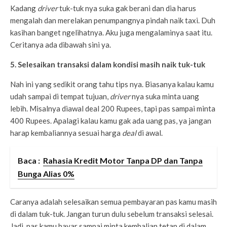
Kadang
driver
tuk-tuk nya suka gak berani dan dia harus
mengalah dan merelakan penumpangnya pindah naik taxi. Duh
kasihan banget ngelihatnya. Aku juga mengalaminya saat itu.
Ceritanya ada dibawah sini ya.
5. Selesaikan transaksi dalam kondisi masih naik tuk-tuk
Nah ini yang sedikit orang tahu tips nya. Biasanya kalau kamu
udah sampai di tempat tujuan,
driver
nya suka minta uang
lebih. Misalnya diawal deal 200 Rupees, tapi pas sampai minta
400 Rupees. Apalagi kalau kamu gak ada uang pas, ya jangan
harap kembaliannya sesuai harga
deal
di awal.
Baca :
Rahasia Kredit Motor Tanpa DP dan Tanpa
Bunga Alias 0%
Caranya adalah selesaikan semua pembayaran pas kamu masih
di dalam tuk-tuk. Jangan turun dulu sebelum transaksi selesai.
Jadi, pas kamu bayar sampai minta kembalian tetap di dalam