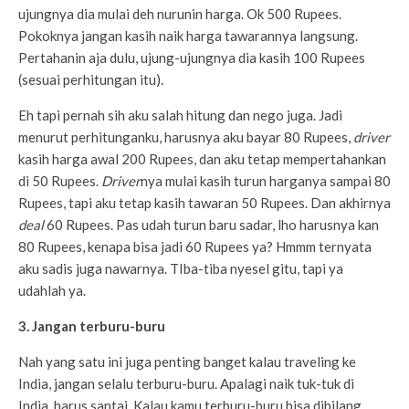
ujungnya dia mulai deh nurunin harga. Ok 500 Rupees.
Pokoknya jangan kasih naik harga tawarannya langsung.
Pertahanin aja dulu, ujung-ujungnya dia kasih 100 Rupees
(sesuai perhitungan itu).
Eh tapi pernah sih aku salah hitung dan nego juga. Jadi
menurut perhitunganku, harusnya aku bayar 80 Rupees,
driver
kasih harga awal 200 Rupees, dan aku tetap mempertahankan
di 50 Rupees.
Driver
nya mulai kasih turun harganya sampai 80
Rupees, tapi aku tetap kasih tawaran 50 Rupees. Dan akhirnya
deal
60 Rupees. Pas udah turun baru sadar, lho harusnya kan
80 Rupees, kenapa bisa jadi 60 Rupees ya? Hmmm ternyata
aku sadis juga nawarnya. TIba-tiba nyesel gitu, tapi ya
udahlah ya.
3. Jangan terburu-buru
Nah yang satu ini juga penting banget kalau traveling ke
India, jangan selalu terburu-buru. Apalagi naik tuk-tuk di
India, harus santai. Kalau kamu terburu-buru bisa dibilang