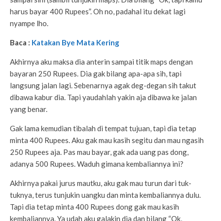
harus bayar 400 Rupees”. Oh no, padahal itu dekat lagi
nyampe lho.
Baca :
Katakan Bye Mata Kering
Akhirnya aku maksa dia anterin sampai titik maps dengan
bayaran 250 Rupees. Dia gak bilang apa-apa sih, tapi
langsung jalan lagi. Sebenarnya agak deg-degan sih takut
dibawa kabur dia. Tapi yaudahlah yakin aja dibawa ke jalan
yang benar.
Gak lama kemudian tibalah di tempat tujuan, tapi dia tetap
minta 400 Rupees. Aku gak mau kasih segitu dan mau ngasih
250 Rupees aja. Pas mau bayar, gak ada uang pas dong,
adanya 500 Rupees. Waduh gimana kembaliannya ini?
Akhirnya pakai jurus mautku, aku gak mau turun dari tuk-
tuknya, terus tunjukin uangku dan minta kembaliannya dulu.
Tapi dia tetap minta 400 Rupees dong gak mau kasih
kembaliannya. Ya udah aku galakin dia dan bilang “Ok,