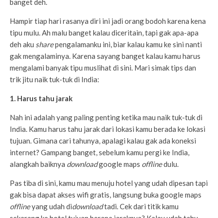
banget deh.
Hampir tiap hari rasanya diri ini jadi orang bodoh karena kena
tipu mulu. Ah malu banget kalau diceritain, tapi gak apa-apa
deh aku
share
pengalamanku ini, biar kalau kamu ke sini nanti
gak mengalaminya. Karena sayang banget kalau kamu harus
mengalami banyak tipu muslihat di sini. Mari simak tips dan
trik jitu naik tuk-tuk di India:
1.
Harus tahu jarak
Nah ini adalah yang paling penting ketika mau naik tuk-tuk di
India. Kamu harus tahu jarak dari lokasi kamu berada ke lokasi
tujuan. Gimana cari tahunya, apalagi kalau gak ada koneksi
internet? Gampang banget, sebelum kamu pergi ke India,
alangkah baiknya
download
google maps
offline
dulu.
Pas tiba di sini, kamu mau menuju hotel yang udah dipesan tapi
gak bisa dapat akses wifi gratis, langsung buka google maps
offline
yang udah di
download
tadi. Cek dari titik kamu