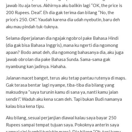
jawab itu aja terus. Akhirnya aku balikin lagi “OK, the price is
200 Rupees. Deal”. Eh dia gak terima dan bilang “No, the
price’s 250. OK”. Yaudah karena dia udah nyebutin, baru deh
aku mau pindah tuk-tuknya.
Selama diperjalanan dia ngajak ngobrol pake Bahasa Hindi
(dia gak bisa Bahasa Inggris), mana ku ngerti dia ngomong
apaan? Bodo amat deh, dia ngomong bahasanya dia, aku juga
jawab obrolan dia pake Bahasa Sunda. Sama-sama gak
nyambung kan jadinya. Hahaha.
Jalanan macet banget, terus aku tetap pantau rutenya di maps.
Gak terasa bentar lagi nyampe, tiba-tiba dia bilang yang
maksudnya “saya turunin kamu di sana ya, nanti kamu jalan
sendiri”. Waduh aku kena scam deh. Tapi bukan Budi namanya
kalau bisa kena tipu.
Aku bilang, sesuai perjanjian diawal kalau saya bayar 250
Rupees sampai tempat tujuan saya. Pokoknya anterin saya
sampai sini (sambil tunjukin maps). Dia bilang “Ok, tapi kamu