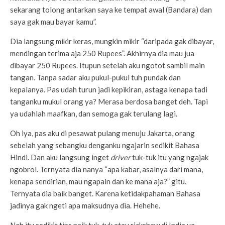
sekarang tolong antarkan saya ke tempat awal (Bandara) dan
saya gak mau bayar kamu”.
Dia langsung mikir keras, mungkin mikir “daripada gak dibayar,
mendingan terima aja 250 Rupees”. Akhirnya dia mau jua
dibayar 250 Rupees. Itupun setelah aku ngotot sambil main
tangan. Tanpa sadar aku pukul-pukul tuh pundak dan
kepalanya. Pas udah turun jadi kepikiran, astaga kenapa tadi
tanganku mukul orang ya? Merasa berdosa banget deh. Tapi
ya udahlah maafkan, dan semoga gak terulang lagi.
Oh iya, pas aku di pesawat pulang menuju Jakarta, orang
sebelah yang sebangku denganku ngajarin sedikit Bahasa
Hindi. Dan aku langsung inget
driver
tuk-tuk itu yang ngajak
ngobrol. Ternyata dia nanya “apa kabar, asalnya dari mana,
kenapa sendirian, mau ngapain dan ke mana aja?” gitu.
Ternyata dia baik banget. Karena ketidakpahaman Bahasa
jadinya gak ngeti apa maksudnya dia. Hehehe.