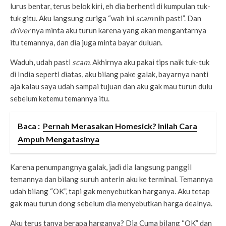
lurus bentar, terus belok kiri, eh dia berhenti di kumpulan tuk-
tuk gitu. Aku langsung curiga “wah ini
scam
nih pasti”. Dan
driver
nya minta aku turun karena yang akan mengantarnya
itu temannya, dan dia juga minta bayar duluan.
Waduh, udah pasti
scam
. Akhirnya aku pakai tips naik tuk-tuk
di India seperti diatas, aku bilang pake galak, bayarnya nanti
aja kalau saya udah sampai tujuan dan aku gak mau turun dulu
sebelum ketemu temannya itu.
Baca :
Pernah Merasakan Homesick? Inilah Cara
Ampuh Mengatasinya
Karena penumpangnya galak, jadi dia langsung panggil
temannya dan bilang suruh anterin aku ke terminal. Temannya
udah bilang “OK”, tapi gak menyebutkan harganya. Aku tetap
gak mau turun dong sebelum dia menyebutkan harga dealnya.
Aku terus tanya berapa harganya? Dia Cuma bilang “OK” dan