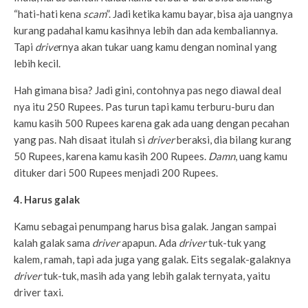
“hati-hati kena
scam
”. Jadi ketika kamu bayar, bisa aja uangnya
kurang padahal kamu kasihnya lebih dan ada kembaliannya.
Tapi
drive
rnya akan tukar uang kamu dengan nominal yang
lebih kecil.
Hah gimana bisa? Jadi gini, contohnya pas nego diawal deal
nya itu 250 Rupees. Pas turun tapi kamu terburu-buru dan
kamu kasih 500 Rupees karena gak ada uang dengan pecahan
yang pas. Nah disaat itulah si
driver
beraksi, dia bilang kurang
50 Rupees, karena kamu kasih 200 Rupees.
Damn
, uang kamu
dituker dari 500 Rupees menjadi 200 Rupees.
4. Harus galak
Kamu sebagai penumpang harus bisa galak. Jangan sampai
kalah galak sama
driver
apapun. Ada
driver
tuk-tuk yang
kalem, ramah, tapi ada juga yang galak. Eits segalak-galaknya
driver
tuk-tuk, masih ada yang lebih galak ternyata, yaitu
driver taxi.