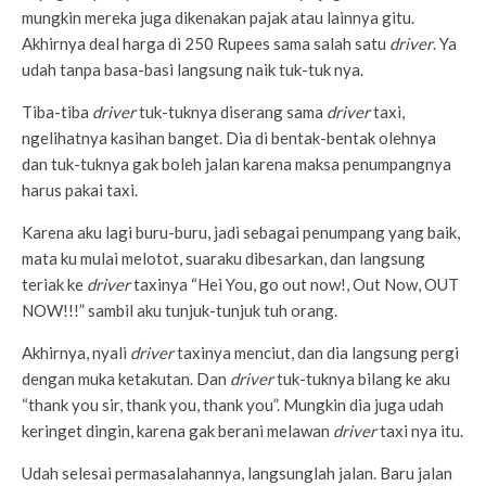
mungkin mereka juga dikenakan pajak atau lainnya gitu.
Akhirnya deal harga di 250 Rupees sama salah satu
driver
. Ya
udah tanpa basa-basi langsung naik tuk-tuk nya.
Tiba-tiba
driver
tuk-tuknya diserang sama
driver
taxi,
ngelihatnya kasihan banget. Dia di bentak-bentak olehnya
dan tuk-tuknya gak boleh jalan karena maksa penumpangnya
harus pakai taxi.
Karena aku lagi buru-buru, jadi sebagai penumpang yang baik,
mata ku mulai melotot, suaraku dibesarkan, dan langsung
teriak ke
driver
taxinya “Hei You, go out now!, Out Now, OUT
NOW!!!” sambil aku tunjuk-tunjuk tuh orang.
Akhirnya, nyali
driver
taxinya menciut, dan dia langsung pergi
dengan muka ketakutan. Dan
driver
tuk-tuknya bilang ke aku
“thank you sir, thank you, thank you”. Mungkin dia juga udah
keringet dingin, karena gak berani melawan
driver
taxi nya itu.
Udah selesai permasalahannya, langsunglah jalan. Baru jalan